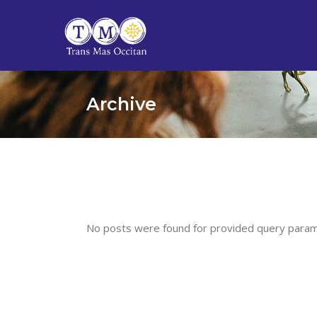
Skip
to
the
content
Archive
No posts were found for provided query param