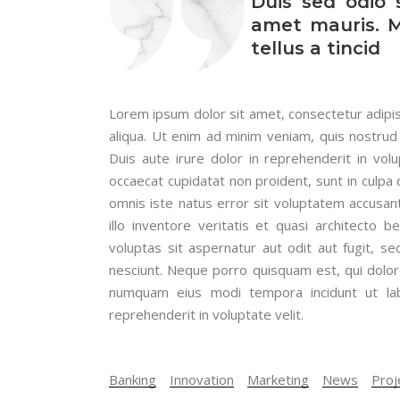
Duis sed odio 
amet mauris. 
tellus a tincid
Lorem ipsum dolor sit amet, consectetur adipis
aliqua. Ut enim ad minim veniam, quis nostrud 
Duis aute irure dolor in reprehenderit in volu
occaecat cupidatat non proident, sunt in culpa q
omnis iste natus error sit voluptatem accusa
illo inventore veritatis et quasi architecto
voluptas sit aspernatur aut odit aut fugit, 
nesciunt. Neque porro quisquam est, qui dolore
numquam eius modi tempora incidunt ut lab
reprehenderit in voluptate velit.
Banking
Innovation
Marketing
News
Proj