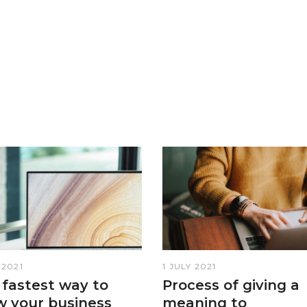
 2021
1 JULY 2021
 fastest way to
Process of giving a
w your business
meaning to