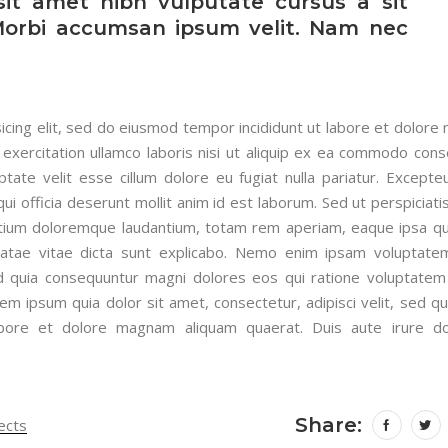
sit amet nibh vulputate cursus a sit
Morbi accumsan ipsum velit. Nam nec
icing elit, sed do eiusmod tempor incididunt ut labore et dolore
exercitation ullamco laboris nisi ut aliquip ex ea commodo cons
ptate velit esse cillum dolore eu fugiat nulla pariatur. Excepteu
ui officia deserunt mollit anim id est laborum. Sed ut perspiciat
ntium doloremque laudantium, totam rem aperiam, eaque ipsa q
 beatae vitae dicta sunt explicabo. Nemo enim ipsam voluptate
sed quia consequuntur magni dolores eos qui ratione voluptatem
m ipsum quia dolor sit amet, consectetur, adipisci velit, sed qu
ore et dolore magnam aliquam quaerat. Duis aute irure do
Share:
ects