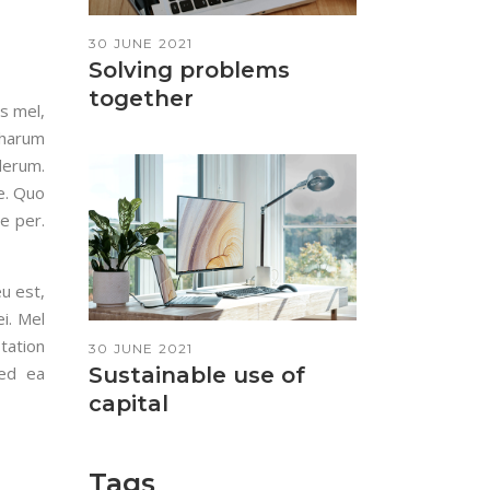
30 JUNE 2021
Solving problems
together
s mel,
 harum
derum.
e. Quo
ue per.
u est,
i. Mel
tation
30 JUNE 2021
sed ea
Sustainable use of
capital
Tags