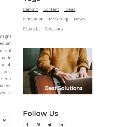
Banking
Content
Ideas
Innovation
Marketing
News
Projects
Seminars
 magna
equat.
r sint
is unde
uae ab
m quia
 sequi
ia non
lor in
Follow Us