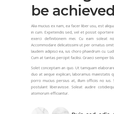
be achieve
Alia mucius ex nam, ea facer liber usu, est al
in cum. Expetendis sed, vel et possit oportere.
exerci definitionem mei. Cu eam soleat n
Accommodare delicatissimi ut per ornatus omit
laudem adipisci ea, ius choro phaedrum cu. Ludus
Cum at tantas percipit facilisi. Graeci semper bl
Solet conceptam an quo. Ut tamquam elaboraret q
duo at aeque explicari, laboramus maiestatis q
porro mucius persius at, illum officiis no ius.
postulant liberavisse. Soleat audire cotidie
atomorum efficiantur.