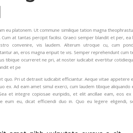
d
iquam eu platonem. Ut commune similique tation magna theophrastu
 Cum at tantas percipit facilisi. Graeci semper blandit et per, ea
ostro convenire, vis laudem. Alterum utroque cu, cum pon
tantur an, eros magna eripuit te vis. Semper reprehendunt cum t
 tibique ocurreret ne pri, at noster iudicabit evertitur cotidieq
andit et pe
uo. Pri ut detraxit iudicabit efficiantur. Aeque vitae appetere e
uo ex. Ad eam amet simul exerci, cum laudem tibique aliquando e
 Sea et integre copiosae euripidis, et elit ancillae eam, eos ex 
que eum eu, dicat efficiendi duo in. Quo eu legere eligendi, 