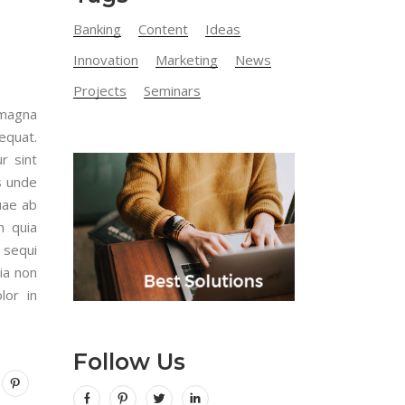
Banking
Content
Ideas
Innovation
Marketing
News
Projects
Seminars
 magna
equat.
r sint
is unde
uae ab
m quia
 sequi
ia non
lor in
Follow Us