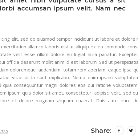
sit amet nibh vulputate cursus a sit
Morbi accumsan ipsum velit. Nam nec
icing elit, sed do eiusmod tempor incididunt ut labore et dolore
exercitation ullamco laboris nisi ut aliquip ex ea commodo cons
ptate velit esse cillum dolore eu fugiat nulla pariatur. Excepteu
ui officia deserunt mollit anim id est laborum. Sed ut perspiciat
ntium doloremque laudantium, totam rem aperiam, eaque ipsa q
 beatae vitae dicta sunt explicabo. Nemo enim ipsam voluptate
sed quia consequuntur magni dolores eos qui ratione voluptatem
m ipsum quia dolor sit amet, consectetur, adipisci velit, sed qu
ore et dolore magnam aliquam quaerat. Duis aute irure do
Share:
ects