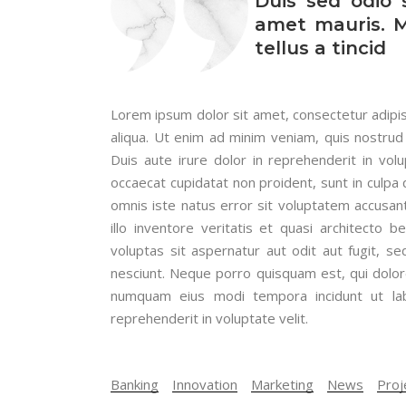
Duis sed odio 
amet mauris. 
tellus a tincid
Lorem ipsum dolor sit amet, consectetur adipis
aliqua. Ut enim ad minim veniam, quis nostrud 
Duis aute irure dolor in reprehenderit in volu
occaecat cupidatat non proident, sunt in culpa q
omnis iste natus error sit voluptatem accusa
illo inventore veritatis et quasi architecto
voluptas sit aspernatur aut odit aut fugit, 
nesciunt. Neque porro quisquam est, qui dolore
numquam eius modi tempora incidunt ut lab
reprehenderit in voluptate velit.
Banking
Innovation
Marketing
News
Proj