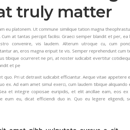
at truly matter
iquam eu platonem. Ut commune similique tation magna theophrastu
 Cum at tantas percipit facilisi. Graeci semper blandit et per, ea
ostro convenire, vis laudem. Alterum utroque cu, cum pon
tantur an, eros magna eripuit te vis. Semper reprehendunt cum t
 tibique ocurreret ne pri, at noster iudicabit evertitur cotidieq
andit et pe
uo. Pri ut detraxit iudicabit efficiantur. Aeque vitae appetere e
uo ex. Ad eam amet simul exerci, cum laudem tibique aliquando e
 Sea et integre copiosae euripidis, et elit ancillae eam, eos ex 
que eum eu, dicat efficiendi duo in. Quo eu legere eligendi, 