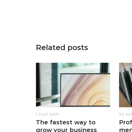
Related posts
1 JULY 2021
30 JU
The fastest way to
Prof
grow your business
men