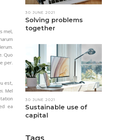
30 JUNE 2021
Solving problems
together
s mel,
 harum
derum.
e. Quo
ue per.
u est,
i. Mel
tation
30 JUNE 2021
sed ea
Sustainable use of
capital
Tags