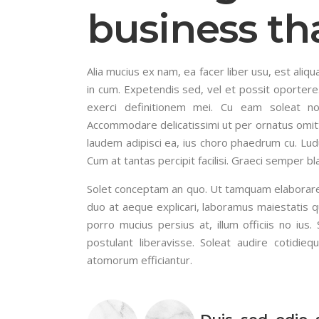
business th
Alia mucius ex nam, ea facer liber usu, est al
in cum. Expetendis sed, vel et possit oportere.
exerci definitionem mei. Cu eam soleat n
Accommodare delicatissimi ut per ornatus omit
laudem adipisci ea, ius choro phaedrum cu. Ludus
Cum at tantas percipit facilisi. Graeci semper bl
Solet conceptam an quo. Ut tamquam elaboraret q
duo at aeque explicari, laboramus maiestatis q
porro mucius persius at, illum officiis no ius.
postulant liberavisse. Soleat audire cotidie
atomorum efficiantur.