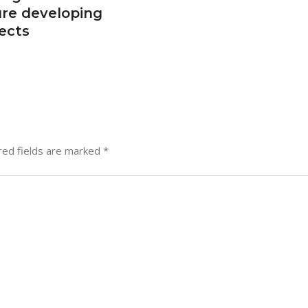
ure developing
ects
red fields are marked
*