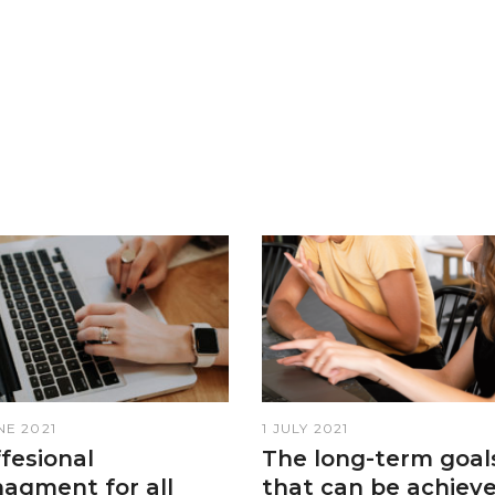
NE 2021
1 JULY 2021
fesional
The long-term goal
agment for all
that can be achiev